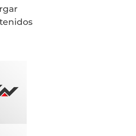
rgar
ntenidos